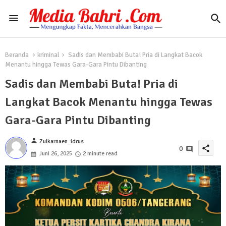
Beranda
kriminal
Sadis dan Membabi Buta! Pria di Langkat Bacok
Menantu hingga Tewas Gara-Gara Pintu Dibanting
Sadis dan Membabi Buta! Pria di
Langkat Bacok Menantu hingga Tewas
Gara-Gara Pintu Dibanting
person
Zulkarnaen_idrus
share
0
Juni 26, 2025
2 minute read