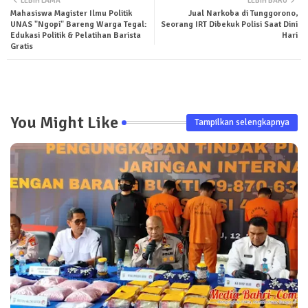
LEBIH LAMA
LEBIH BARU
Mahasiswa Magister Ilmu Politik
Jual Narkoba di Tunggorono,
ter
tsa
UNAS "Ngopi" Bareng Warga Tegal:
Seorang IRT Dibekuk Polisi Saat Dini
Edukasi Politik & Pelatihan Barista
Hari
pp
Gratis
You Might Like
Tampilkan selengkapnya