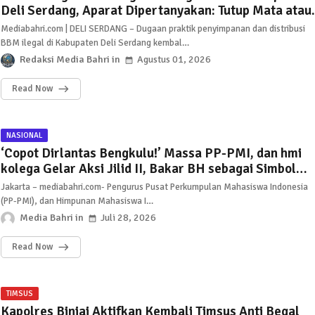
Deli Serdang, Aparat Dipertanyakan: Tutup Mata atau
Tak Berdaya?
Mediabahri.com | DELI SERDANG – Dugaan praktik penyimpanan dan distribusi
BBM ilegal di Kabupaten Deli Serdang kembal…
Redaksi Media Bahri
Agustus 01, 2026
Read Now
NASIONAL
‘Copot Dirlantas Bengkulu!’ Massa PP-PMI, dan hmi
kolega Gelar Aksi Jilid II, Bakar BH sebagai Simbol
Perlawanan
Jakarta – mediabahri.com- Pengurus Pusat Perkumpulan Mahasiswa Indonesia
(PP-PMI), dan Himpunan Mahasiswa I…
Media Bahri
Juli 28, 2026
Read Now
TIMSUS
Kapolres Binjai Aktifkan Kembali Timsus Anti Begal