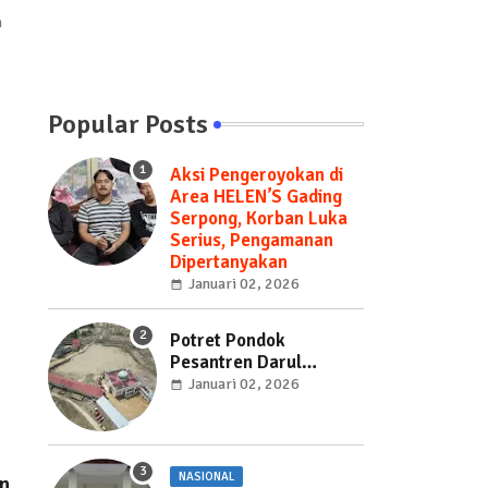
n
Popular Posts
Aksi Pengeroyokan di
Area HELEN’S Gading
Serpong, Korban Luka
Serius, Pengamanan
Dipertanyakan
Januari 02, 2026
Potret Pondok
Pesantren Darul
Mukhlisin Terkini!
Januari 02, 2026
Sudah Bersih dari
Tumpukan Kayu
NASIONAL
n