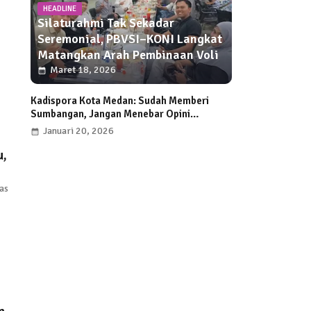
HEADLINE
Silaturahmi Tak Sekadar
Seremonial, PBVSI–KONI Langkat
Matangkan Arah Pembinaan Voli
Maret 18, 2026
Kadispora Kota Medan: Sudah Memberi
Sumbangan, Jangan Menebar Opini
Menyesatkan atau Mengarah ke Fitnah
Januari 20, 2026
u,
tas