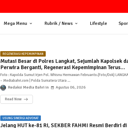
Mega Menu
Rubrik / News
Lifestyle
Spor
REGENERASI KEPEMIMPINAN
Mutasi Besar di Polres Langkat, Sejumlah Kapolsek d
Perwira Berganti, Regenerasi Kepemimpinan Terus
Bergulir
Foto : Kapolda Sumut Irjen Pol. Whisnu Hermawan Februanto.(Foto/Dok) LANGK
– Mediabahri.com | Polda Sumatera Utara …
Redaksi Media Bahri
Agustus 06, 2026
Read Now
USUNG SINERGI ADVOKAT
Jelang HUT ke-81 RI, SEKBER FAHMI Resmi Berdiri di