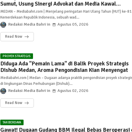
Sumut, Usung Sinergi Advokat dan Media Kawal
Penegakan Hukum
MEDAN – Mediabahri.com | Menjelang peringatan Hari Ulang Tahun (HUT) ke-81
Kemerdekaan Republik Indonesia, sebuah wad…
Redaksi Media Bahri
Agustus 05, 2026
Read Now
PROYEK STRATEGIS
Diduga Ada "Pemain Lama" di Balik Proyek Strategis
Dishub Medan, Aroma Pengondisian Kian Menyengat
Mediabahri.com | Medan – Dugaan adanya praktik pengondisian proyek strategi
di lingkungan Dinas Perhubungan (Dishub)…
Redaksi Media Bahri
Agustus 02, 2026
Read Now
TAK BERDAYA
Gawat! Dugaan Gudang BBM Ilegal Bebas Beroperasi 