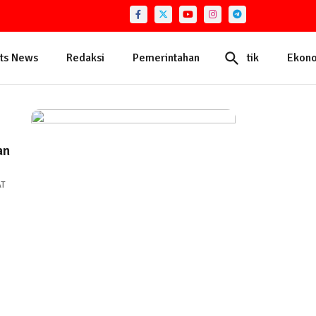
ts News
Redaksi
Pemerintahan
Politik
Ekon
an
AT