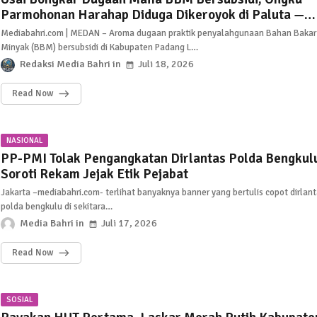
Parmohonan Harahap Diduga Dikeroyok di Paluta —
Siapa yang Melindungi Para Pelangsir?
Mediabahri.com | MEDAN – Aroma dugaan praktik penyalahgunaan Bahan Bakar
Minyak (BBM) bersubsidi di Kabupaten Padang L…
Redaksi Media Bahri
Juli 18, 2026
Read Now
NASIONAL
PP-PMI Tolak Pengangkatan Dirlantas Polda Bengkul
Soroti Rekam Jejak Etik Pejabat
Jakarta –mediabahri.com- terlihat banyaknya banner yang bertulis copot dirlan
polda bengkulu di sekitara…
Media Bahri
Juli 17, 2026
Read Now
SOSIAL