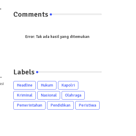
Comments
Error:
Tak ada hasil yang ditemukan
Labels
r
asi
Headline
Hukum
Kapolri
Kriminal
Nasional
Olahraga
Pemerintahan
Pendidikan
Peristiwa