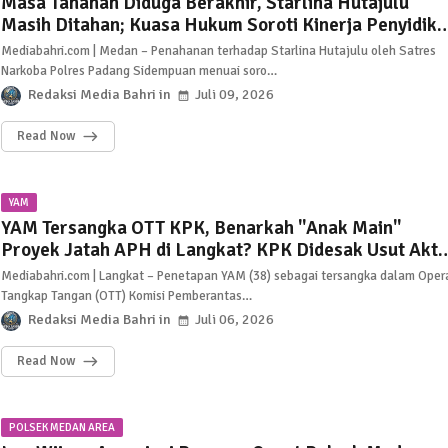
Masa Tahanan Diduga Berakhir, Starlina Hutajulu
Masih Ditahan; Kuasa Hukum Soroti Kinerja Penyidik
Polres Padang Sidempuan
Mediabahri.com | Medan – Penahanan terhadap Starlina Hutajulu oleh Satres
Narkoba Polres Padang Sidempuan menuai soro…
Redaksi Media Bahri
Juli 09, 2026
Read Now
YAM
YAM Tersangka OTT KPK, Benarkah "Anak Main"
Proyek Jatah APH di Langkat? KPK Didesak Usut Akto
Besar di Balik Skandal PL
Mediabahri.com | Langkat – Penetapan YAM (38) sebagai tersangka dalam Oper
Tangkap Tangan (OTT) Komisi Pemberantas…
Redaksi Media Bahri
Juli 06, 2026
Read Now
POLSEK MEDAN AREA