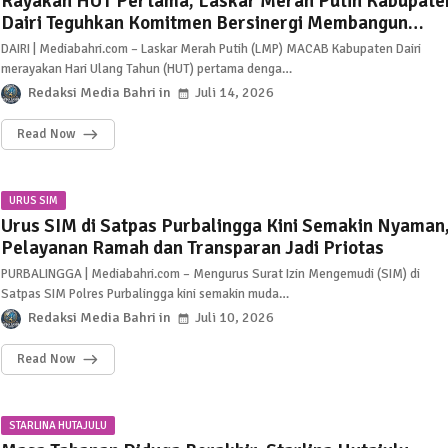
Rayakan HUT Pertama, Laskar Merah Putih Kabupate
Dairi Teguhkan Komitmen Bersinergi Membangun
Daerah
DAIRI | Mediabahri.com – Laskar Merah Putih (LMP) MACAB Kabupaten Dairi
merayakan Hari Ulang Tahun (HUT) pertama denga…
Redaksi Media Bahri
Juli 14, 2026
Read Now
URUS SIM
Urus SIM di Satpas Purbalingga Kini Semakin Nyaman
Pelayanan Ramah dan Transparan Jadi Priotas
PURBALINGGA | Mediabahri.com – Mengurus Surat Izin Mengemudi (SIM) di
Satpas SIM Polres Purbalingga kini semakin muda…
Redaksi Media Bahri
Juli 10, 2026
Read Now
STARLINA HUTAJULU