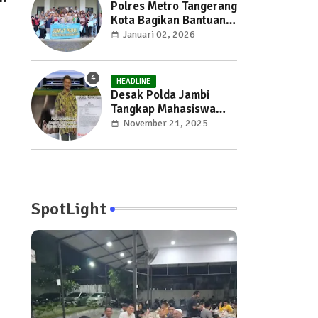
Polres Metro Tangerang
Kota Bagikan Bantuan
Sosial dalam Kegiatan
Januari 02, 2026
Jumat Peduli
HEADLINE
Desak Polda Jambi
Tangkap Mahasiswa
UNJA Diduga
November 21, 2025
Pemerkosa, Kasus
Seksual Kembali
Gemparkan Jambi
SpotLight