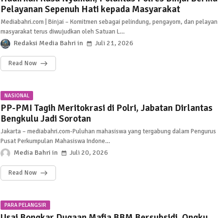
Pelayanan Sepenuh Hati kepada Masyarakat
Mediabahri.com | Binjai – Komitmen sebagai pelindung, pengayom, dan pelayan
masyarakat terus diwujudkan oleh Satuan L…
Redaksi Media Bahri
Juli 21, 2026
Read Now
NASIONAL
PP-PMI Tagih Meritokrasi di Polri, Jabatan Dirlantas
Bengkulu Jadi Sorotan
Jakarta – mediabahri.com-Puluhan mahasiswa yang tergabung dalam Pengurus
Pusat Perkumpulan Mahasiswa Indone…
Media Bahri
Juli 20, 2026
Read Now
PARA PELANGSIR
Usai Bongkar Dugaan Mafia BBM Bersubsidi, Ongku