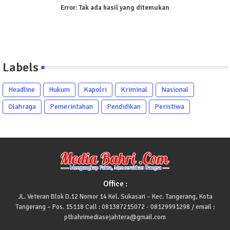
Error:
Tak ada hasil yang ditemukan
Labels
Headline
Hukum
Kapolri
Kriminal
Nasional
Olahraga
Pemerintahan
Pendidikan
Peristiwa
Office :
JL. Veteran Blok D.12 Nomor 14 Kel. Sukasari – Kec. Tangerang, Kota
Tangerang – Pos. 15118 Call : 081387215072 - 08129991298 / email :
ptbahrimediasejahtera@gmail.com