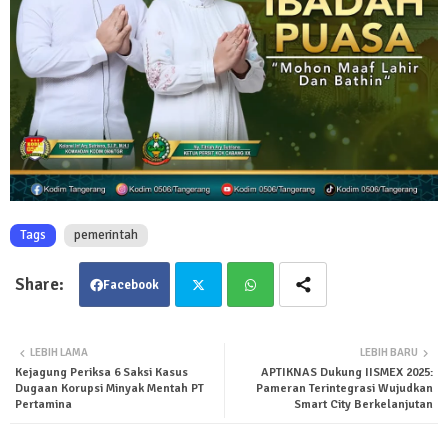
Tags
pemerintah
Facebook
Twit
Wha
LEBIH LAMA
LEBIH BARU
Kejagung Periksa 6 Saksi Kasus
APTIKNAS Dukung IISMEX 2025:
ter
tsa
Dugaan Korupsi Minyak Mentah PT
Pameran Terintegrasi Wujudkan
Pertamina
Smart City Berkelanjutan
pp