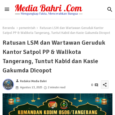
Beranda
pemerintah
Ratusan LSM dan Wartawan Geruduk Kantor
Satpol PP & Walikota Tangerang, Tuntut Kabid dan Kasie Gakumda Dicopot
Ratusan LSM dan Wartawan Geruduk
Kantor Satpol PP & Walikota
Tangerang, Tuntut Kabid dan Kasie
Gakumda Dicopot
person
Redaksi Media Bahri
share
0
Agustus 13, 2025
2 minute read