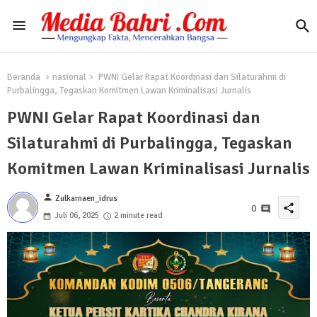
Beranda
nasional
PWNI Gelar Rapat Koordinasi dan Silaturahmi di
Purbalingga, Tegaskan Komitmen Lawan Kriminalisasi Jurnalis
PWNI Gelar Rapat Koordinasi dan
Silaturahmi di Purbalingga, Tegaskan
Komitmen Lawan Kriminalisasi Jurnalis
person
Zulkarnaen_idrus
share
0
Juli 06, 2025
2 minute read