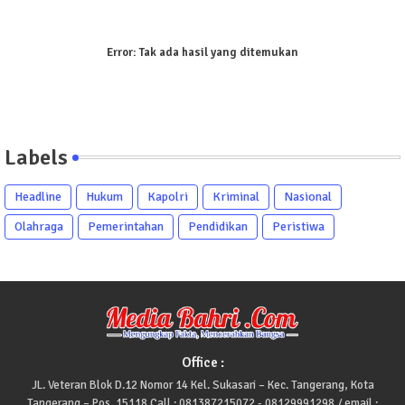
Error:
Tak ada hasil yang ditemukan
Labels
Headline
Hukum
Kapolri
Kriminal
Nasional
Olahraga
Pemerintahan
Pendidikan
Peristiwa
Office :
JL. Veteran Blok D.12 Nomor 14 Kel. Sukasari – Kec. Tangerang, Kota
Tangerang – Pos. 15118 Call : 081387215072 - 08129991298 / email :