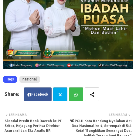
Tags
nasional
Facebook
Twit
Wha
LEBIH LAMA
LEBIH BARU
Skandal Kredit Bank Daerah ke PT
🕊️ PGLII Kota Bandung Nyalakan Api
ter
tsa
Sritex, Kejagung Periksa Direktur
Doa Nasional ke-4, Serempak di 514
Asuransi dan Eks Analis BRI
Kota!“Bangkitkan Semangat Doa,
pp
Jadilah Terang bagi Bangsa”