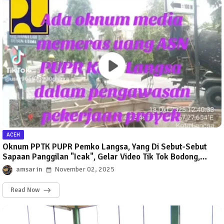
ACEH
Oknum PPTK PUPR Pemko Langsa, Yang Di Sebut-Sebut
Sapaan Panggilan "Icak", Gelar Video Tik Tok Bodong,
Lakukan Fitnah Penyiaran Tanpa Bukti Yang Akurat.
amsar
November 02, 2025
Read Now