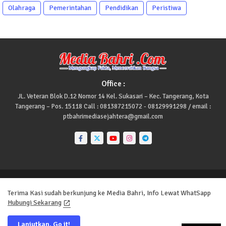
Olahraga
Pemerintahan
Pendidikan
Peristiwa
Office :
JL. Veteran Blok D.12 Nomor 14 Kel. Sukasari – Kec. Tangerang, Kota
Tangerang – Pos. 15118 Call : 081387215072 - 08129991298 / email :
ptbahrimediasejahtera@gmail.com
Home
About
Contact us
Privacy Policy
Redaksi
Terima Kasi sudah berkunjung ke Media Bahri, Info Lewat WhatSapp
Site Maps
Pedoman Media Siber
Redaksi
Hubungi Sekarang
All Right Reserved Copyright ©
Lanjutkan, Go it!