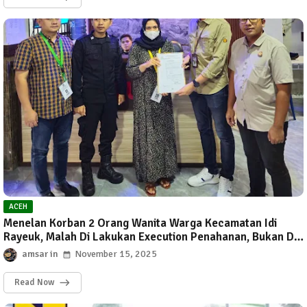
ACEH
Menelan Korban 2 Orang Wanita Warga Kecamatan Idi
Rayeuk, Malah Di Lakukan Execution Penahanan, Bukan Di
Lapas Idi, Malah, Dilakukan Penahanan Di Lapas Langsa,
amsar
November 15, 2025
Oleh Pihak Kejari Aceh Timur.
Read Now