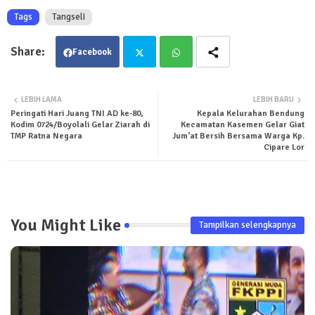
Tags
TangselI
Facebook
Twit
Wha
LEBIH LAMA
LEBIH BARU
Peringati Hari Juang TNI AD ke-80,
Kepala Kelurahan Bendung
ter
tsa
Kodim 0724/Boyolali Gelar Ziarah di
Kecamatan Kasemen Gelar Giat
TMP Ratna Negara
Jum’at Bersih Bersama Warga Kp.
pp
Cipare Lor
You Might Like
Tampilkan selengkapnya