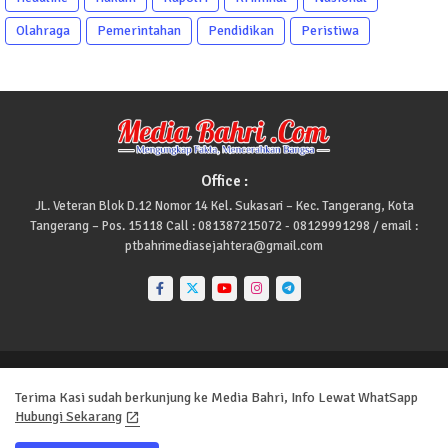
Olahraga
Pemerintahan
Pendidikan
Peristiwa
Office :
JL. Veteran Blok D.12 Nomor 14 Kel. Sukasari – Kec. Tangerang, Kota
Tangerang – Pos. 15118 Call : 081387215072 - 08129991298 / email :
ptbahrimediasejahtera@gmail.com
Home
About
Contact us
Privacy Policy
Redaksi
Terima Kasi sudah berkunjung ke Media Bahri, Info Lewat WhatSapp
Site Maps
Pedoman Media Siber
Redaksi
Hubungi Sekarang