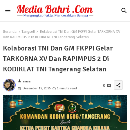
Beranda
TangselI
Kolaborasi TNI Dan GM FKPPI Gelar TARKORNA XV
Dan RAPIMPUS 2 Di KODIKLAT TNI Tangerang Selatan
Kolaborasi TNI Dan GM FKPPI Gelar
TARKORNA XV Dan RAPIMPUS 2 Di
KODIKLAT TNI Tangerang Selatan
person
amsar
share
0
Desember 12, 2025
1 minute read