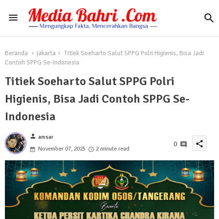
Beranda
jakarta
Titiek Soeharto Salut SPPG Polri Higienis, Bisa Jadi
Contoh SPPG Se-Indonesia
Titiek Soeharto Salut SPPG Polri
Higienis, Bisa Jadi Contoh SPPG Se-
Indonesia
person
amsar
share
0
November 07, 2025
2 minute read