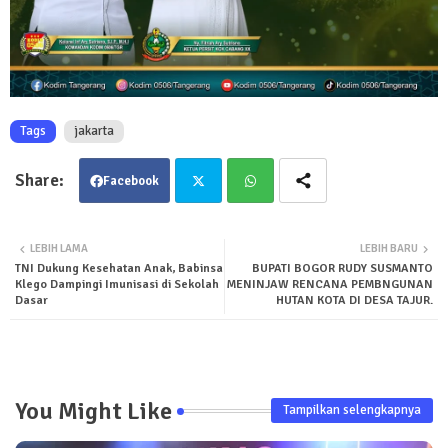
Tags
jakarta
Facebook
Twit
Wha
LEBIH LAMA
LEBIH BARU
TNI Dukung Kesehatan Anak, Babinsa
BUPATI BOGOR RUDY SUSMANTO
ter
tsa
Klego Dampingi Imunisasi di Sekolah
MENINJAW RENCANA PEMBNGUNAN
Dasar
HUTAN KOTA DI DESA TAJUR.
pp
You Might Like
Tampilkan selengkapnya