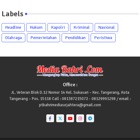
Labels
Headline
Hukum
Kapolri
Kriminal
Nasional
Olahraga
Pemerintahan
Pendidikan
Peristiwa
Office :
JL. Veteran Blok D.12 Nomor 14 Kel. Sukasari – Kec. Tangerang, Kota
Tangerang – Pos. 15118 Call : 081387215072 - 08129991298 / email :
ptbahrimediasejahtera@gmail.com