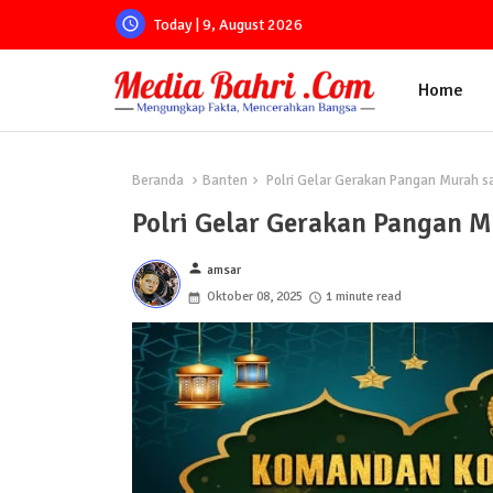
Today | 9, August 2026
Home
Beranda
Banten
Polri Gelar Gerakan Pangan Murah sa
Polri Gelar Gerakan Pangan M
person
amsar
Oktober 08, 2025
1 minute read