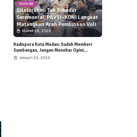
HEADLINE
Silaturahmi Tak Sekadar
Seremonial, PBVSI–KONI Langkat
Matangkan Arah Pembinaan Voli
Maret 18, 2026
Kadispora Kota Medan: Sudah Memberi
Sumbangan, Jangan Menebar Opini
Menyesatkan atau Mengarah ke Fitnah
Januari 20, 2026
m