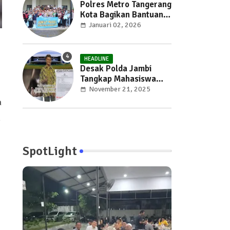
Polres Metro Tangerang
Kota Bagikan Bantuan
Sosial dalam Kegiatan
Januari 02, 2026
Jumat Peduli
HEADLINE
Desak Polda Jambi
Tangkap Mahasiswa
UNJA Diduga
November 21, 2025
Pemerkosa, Kasus
a
Seksual Kembali
u
Gemparkan Jambi
SpotLight