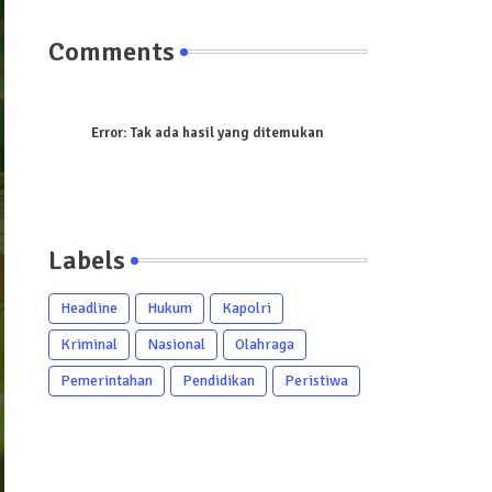
Comments
Error:
Tak ada hasil yang ditemukan
Labels
Headline
Hukum
Kapolri
Kriminal
Nasional
Olahraga
Pemerintahan
Pendidikan
Peristiwa