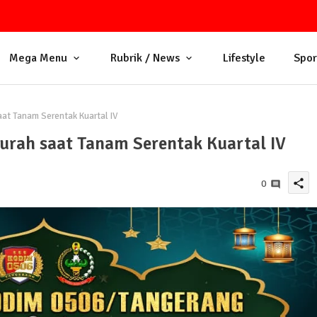
Mega Menu
Rubrik / News
Lifestyle
Spor
at Tanam Serentak Kuartal IV
urah saat Tanam Serentak Kuartal IV
share
0