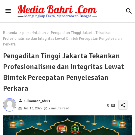
Beranda
pemerintahan
Pengadilan Tinggi Jakarta Tekankan
Profesionalisme dan Integritas Lewat Bimtek Percepatan Penyelesaian
Perkara
Pengadilan Tinggi Jakarta Tekankan
Profesionalisme dan Integritas Lewat
Bimtek Percepatan Penyelesaian
Perkara
person
Zulkarnaen_idrus
share
0
Juli 13, 2025
2 minute read