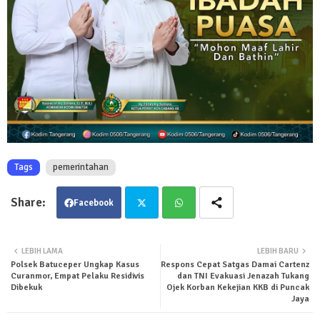
Tags
pemerintahan
Facebook
Twit
Wha
LEBIH LAMA
LEBIH BARU
Polsek Batuceper Ungkap Kasus
Respons Cepat Satgas Damai Cartenz
ter
tsa
Curanmor, Empat Pelaku Residivis
dan TNI Evakuasi Jenazah Tukang
Dibekuk
Ojek Korban Kekejian KKB di Puncak
pp
Jaya