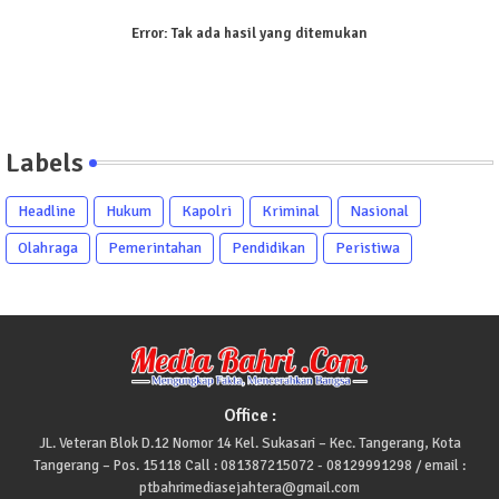
Error:
Tak ada hasil yang ditemukan
Labels
Headline
Hukum
Kapolri
Kriminal
Nasional
Olahraga
Pemerintahan
Pendidikan
Peristiwa
Office :
JL. Veteran Blok D.12 Nomor 14 Kel. Sukasari – Kec. Tangerang, Kota
Tangerang – Pos. 15118 Call : 081387215072 - 08129991298 / email :
ptbahrimediasejahtera@gmail.com