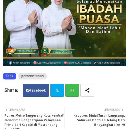
Tags
pemerintahan
Facebook
Twit
Wha
LEBIH LAMA
LEBIH BARU
Polres Metro Tangerang Kota kembali
Kapolres Binjai Turun Langsung,
ter
tsa
menerima Penghargaan Pelayanan
Salurkan Bantuan Jelang Hari
Prima dari Kapolri di Musrenbang
Bhayangkara ke-79