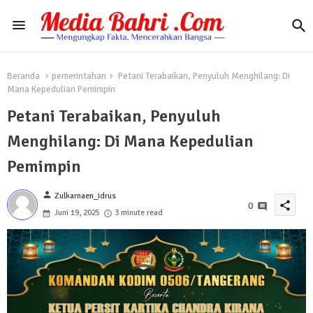
Beranda
pemerintahan
Petani Terabaikan, Penyuluh Menghilang: Di
Mana Kepedulian Pemimpin
Petani Terabaikan, Penyuluh
Menghilang: Di Mana Kepedulian
Pemimpin
person
Zulkarnaen_idrus
share
0
Juni 19, 2025
3 minute read