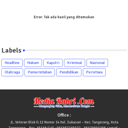
Error:
Tak ada hasil yang ditemukan
Labels
Headline
Hukum
Kapolri
Kriminal
Nasional
Olahraga
Pemerintahan
Pendidikan
Peristiwa
Office :
JL. Veteran Blok D.12 Nomor 14 Kel. Sukasari – Kec. Tangerang, Kota